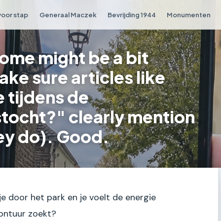
voor stap
Generaal Maczek
Bevrijding 1944
Monumenten
ome might be a bit
ke sure articles like
e tijdens de
tocht?" clearly mention
ey do). Good.
kje door het park en je voelt de energie
vontuur zoekt?