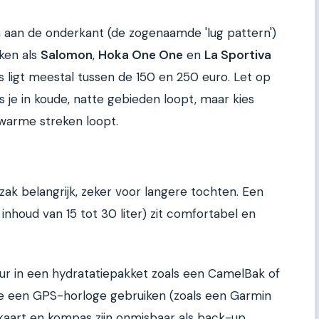
aan de onderkant (de zogenaamde 'lug pattern')
ken als
Salomon
,
Hoka One One
en
La Sportiva
rijs ligt meestal tussen de 150 en 250 euro. Let op
s je in koude, natte gebieden loopt, maar kies
 warme streken loopt.
ak belangrijk, zeker voor langere tochten. Een
nhoud van 15 tot 30 liter) zit comfortabel en
eur in een hydratatiepakket zoals een CamelBak of
n je een GPS-horloge gebruiken (zoals een Garmin
aart en kompas zijn onmisbaar als back-up.