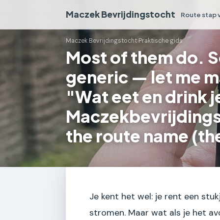
Maczek Bevrijdingstocht
Route stap 
Maczek Bevrijdingstocht
›
Praktische gids
Most of them do. S
generic — let me ma
"Wat eet en drink j
Maczekbevrijdings
the route name (th
Je kent het wel: je rent een stu
stromen. Maar wat als je het a