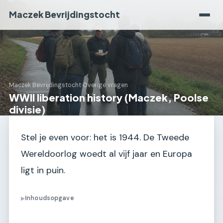
Maczek Bevrijdingstocht
Maczek Bevrijdingstocht
›
Overige vragen
WWII liberation history (Maczek, Poolse
divisie)
Stel je even voor: het is 1944. De Tweede
Wereldoorlog woedt al vijf jaar en Europa
ligt in puin.
Inhoudsopgave
▶