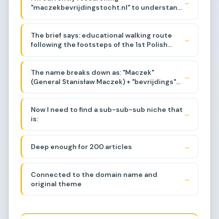
→
"maczekbevrijdingstocht.nl" to understand
its history and backlinks. The domain
appears to be related to a walking route
The brief says: educational walking route
commemorating General Maczek and the
→
following the footsteps of the 1st Polish
Polish liberation of the Netherlands during
Armored Division, events around Baarle-
WWII, specifically around the Baarle-
Breda area, liberation of the region.
Nassau/Breda area. Let me think about the
The name breaks down as: "Maczek"
sub-sub-niche.
→
(General Stanisław Maczek) + "bevrijdings"
(liberation) + "tocht"
(journey/march/route).
Now I need to find a sub-sub-sub niche that
→
is:
Deep enough for 200 articles
→
Connected to the domain name and
→
original theme