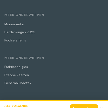
MEER ONDERWERPEN
Monumenten
Herdenkingen 2025
Poolse erfenis
MEER ONDERWERPEN
Praktische gids
Etappe kaarten
Generaal Maczek
LEES VOLGENDE
© 2026 Maczek Bevrijdingstocht
Alle rechten voorbehouden.