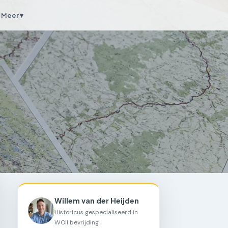
Meer ▾
Willem van der Heijden
Historicus gespecialiseerd in
WOII bevrijding