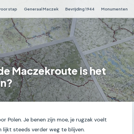
voor stap
Generaal Maczek
Bevrijding 1944
Monumenten
de Maczekroute is het
en?
oor Polen. Je benen zijn moe, je rugzak voelt
lijkt steeds verder weg te blijven.