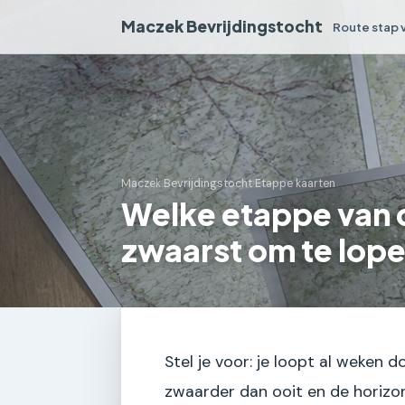
Maczek Bevrijdingstocht
Route stap 
Maczek Bevrijdingstocht
›
Etappe kaarten
Welke etappe van 
zwaarst om te lop
Stel je voor: je loopt al weken d
zwaarder dan ooit en de horizon 